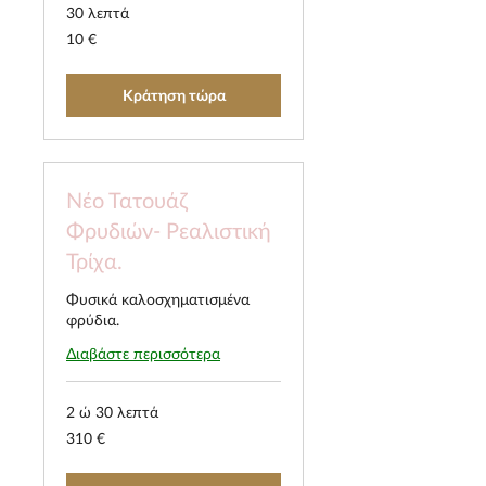
30 λεπτά
10
10 €
ευρώ
Κράτηση τώρα
Νέο Τατουάζ
Φρυδιών- Ρεαλιστική
Τρίχα.
Φυσικά καλοσχηματισμένα
φρύδια.
Διαβάστε περισσότερα
2 ώ 30 λεπτά
310
310 €
ευρώ