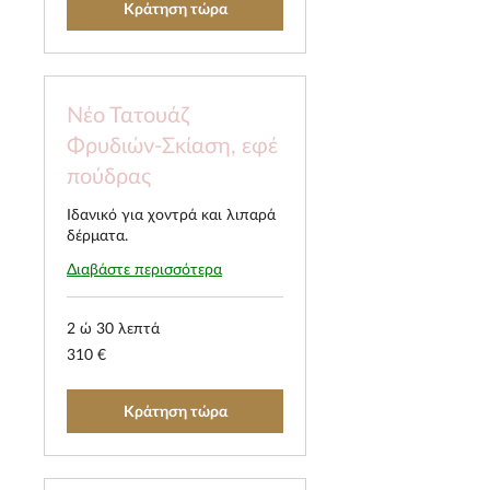
Κράτηση τώρα
Νέο Τατουάζ
Φρυδιών-Σκίαση, εφέ
πούδρας
Ιδανικό για χοντρά και λιπαρά
δέρματα.
Διαβάστε περισσότερα
2 ώ 30 λεπτά
310
310 €
ευρώ
Κράτηση τώρα