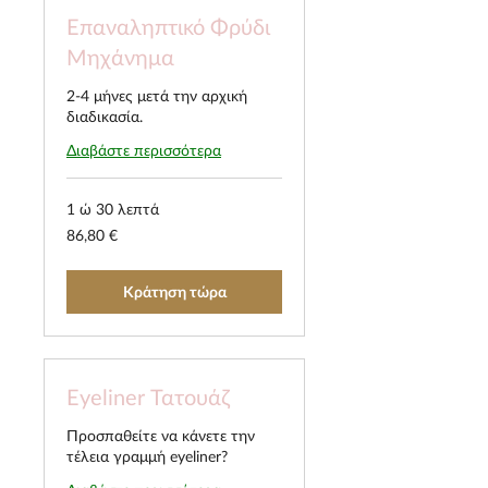
Επαναληπτικό Φρύδι
Μηχάνημα
2-4 μήνες μετά την αρχική
διαδικασία.
Διαβάστε περισσότερα
1 ώ 30 λεπτά
86,80
86,80 €
ευρώ
Κράτηση τώρα
Eyeliner Τατουάζ
Προσπαθείτε να κάνετε την
τέλεια γραμμή eyeliner?