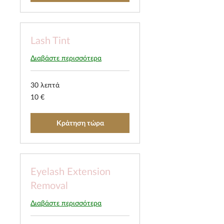
Lash Tint
Διαβάστε περισσότερα
30 λεπτά
10
10 €
ευρώ
Κράτηση τώρα
Eyelash Extension
Removal
Διαβάστε περισσότερα