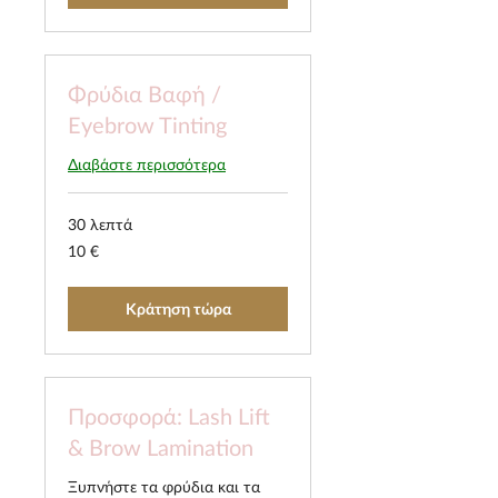
Φρύδια Βαφή /
Eyebrow Tinting
Διαβάστε περισσότερα
30 λεπτά
10
10 €
ευρώ
Κράτηση τώρα
Προσφορά: Lash Lift
& Brow Lamination
Ξυπνήστε τα φρύδια και τα