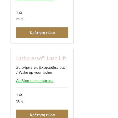
1 ώ
35
35 €
ευρώ
Κράτηση τώρα
Lashpresso™ Lash Lift
Ξυπνήστε τις βλεφαρίδες σας!
/ Wake up your lashes!
Διαβάστε περισσότερα
1 ώ
30
30 €
ευρώ
Κράτηση τώρα