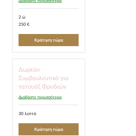
Διαβάστε περισσότερα
2 ώ
250
250 €
ευρώ
Κράτηση τώρα
Δωρεάν
Συμβουλευτικό για
τατουάζ Φρυδιών
Διαβάστε περισσότερα
30 λεπτά
Κράτηση τώρα