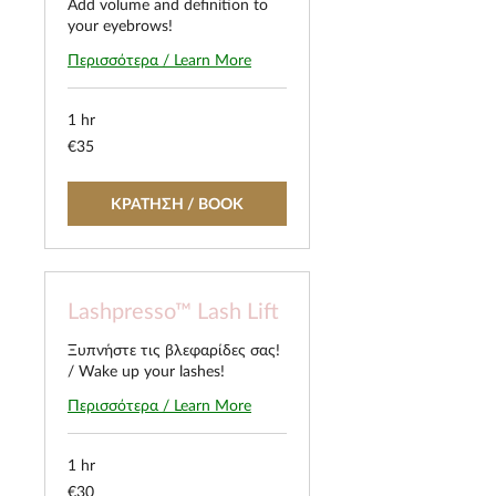
Add volume and definition to
your eyebrows!
Περισσότερα / Learn More
1 hr
35
€35
euros
ΚΡΑΤΗΣΗ / BOOK
Lashpresso™ Lash Lift
Ξυπνήστε τις βλεφαρίδες σας!
/ Wake up your lashes!
Περισσότερα / Learn More
1 hr
30
€30