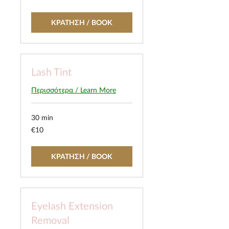
ΚΡΑΤΗΣΗ / BOOK
Lash Tint
Περισσότερα / Learn More
30 min
10
€10
euros
ΚΡΑΤΗΣΗ / BOOK
Eyelash Extension
Removal