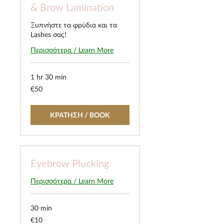
& Brow Lamination
Ξυπνήστε τα φρύδια και τα
Lashes σας!
Περισσότερα / Learn More
1 hr 30 min
50
€50
euros
ΚΡΑΤΗΣΗ / BOOK
Eyebrow Plucking
Περισσότερα / Learn More
30 min
10
€10
euros