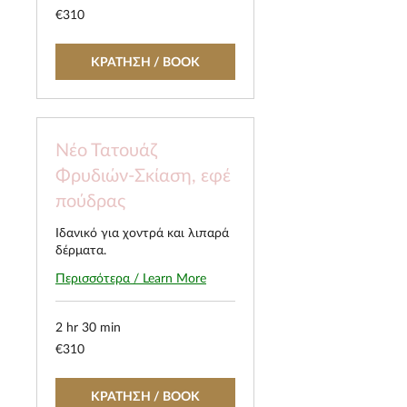
310
€310
euros
ΚΡΑΤΗΣΗ / BOOK
Νέο Τατουάζ
Φρυδιών-Σκίαση, εφέ
πούδρας
Ιδανικό για χοντρά και λιπαρά
δέρματα.
Περισσότερα / Learn More
2 hr 30 min
310
€310
euros
ΚΡΑΤΗΣΗ / BOOK