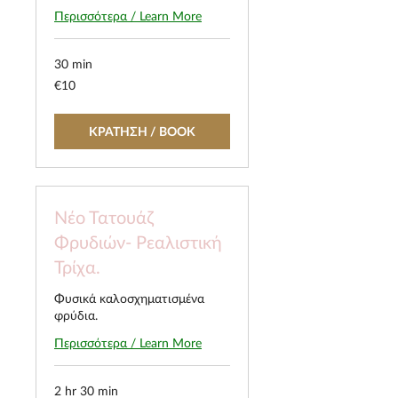
Περισσότερα / Learn More
30 min
10
€10
euros
ΚΡΑΤΗΣΗ / BOOK
Νέο Τατουάζ
Φρυδιών- Ρεαλιστική
Τρίχα.
Φυσικά καλοσχηματισμένα
φρύδια.
Περισσότερα / Learn More
2 hr 30 min