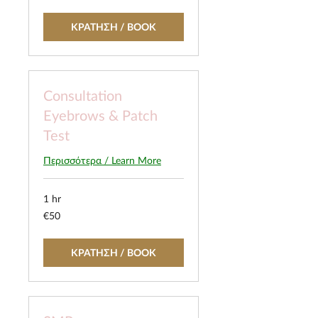
ΚΡΑΤΗΣΗ / BOOK
Consultation
Eyebrows & Patch
Test
Περισσότερα / Learn More
1 hr
50
€50
euros
ΚΡΑΤΗΣΗ / BOOK