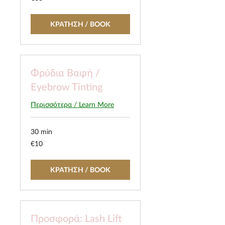
euros
ΚΡΑΤΗΣΗ / BOOK
Φρύδια Βαφή /
Eyebrow Tinting
Περισσότερα / Learn More
30 min
10
€10
euros
ΚΡΑΤΗΣΗ / BOOK
Προσφορά: Lash Lift