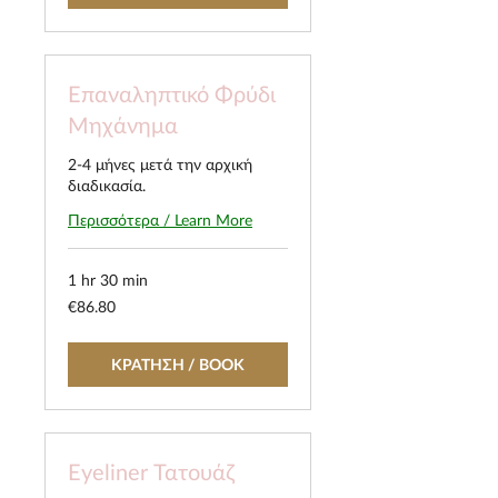
Επαναληπτικό Φρύδι
Μηχάνημα
2-4 μήνες μετά την αρχική
διαδικασία.
Περισσότερα / Learn More
1 hr 30 min
86.80
€86.80
euros
ΚΡΑΤΗΣΗ / BOOK
Eyeliner Τατουάζ