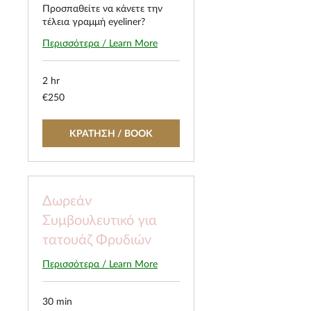
Προσπαθείτε να κάνετε την
τέλεια γραμμή eyeliner?
Περισσότερα / Learn More
2 hr
250
€250
euros
ΚΡΑΤΗΣΗ / BOOK
Δωρεάν
Συμβουλευτικό για
τατουάζ Φρυδιών
Περισσότερα / Learn More
30 min